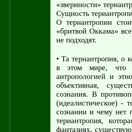
«звериности» териантр
Сущность териантропи
О териантропии стоит
«бритвой Оккама» все
не подходят.
• Та териантропия, о 
в этом мире, что 
антропологией и этн
объективная, сущес
сознания. В противоп
(идеалистическое) - т
сознании и чему нет 
териантропия, котор
фантазиях, существую