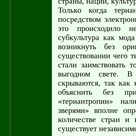
страны, нации, культу
Только когда териа
посредством электро
это происходило н
субкультура как мода
возникнуть без ор
существовании чего т
стали заимствовать т
выгодном свете. В
скрываются, так как 
объяснить без пр
«териантропии» нал
зверями» вполне оп
количестве стран и
существует независимо