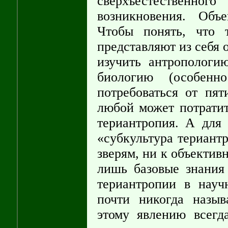
сверхъестественно
возникновения. Объ
Чтобы понять, что 
представляют из себя 
изучить антропологи
биологию (особенн
потребоваться от пя
любой может потратит
териантропия. А для 
«субкультура териант
зверям, ни к объектив
лишь базовые знания
териантропии в науч
почти никогда назыв
этому явлению всег